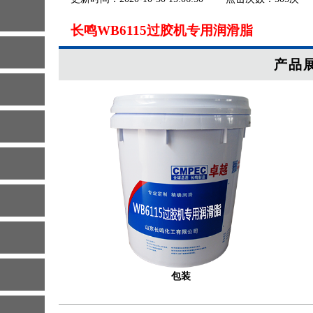
长鸣WB6115过胶机专用润滑脂
产品
包装