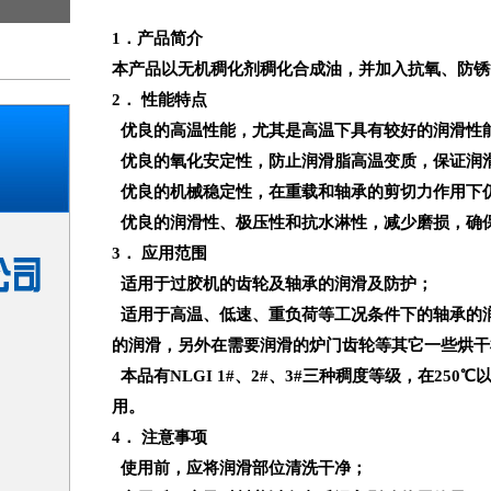
1
．产品简介
本产品以无机稠化剂稠化合成油，并加入抗氧、防锈
2
． 性能特点
优良的高温性能，尤其是高温下具有较好的润滑性
优良的氧化安定性，防止润滑脂高温变质，保证润
优良的机械稳定性，在重载和轴承的剪切力作用下
优良的润滑性、极压性和抗水淋性，减少磨损，确
3
．
应用范围
适用于过胶机的齿轮及轴承的润滑及防护；
适用于高温、低速、重负荷等工况条件下的轴承的
的润滑，另外在需要润滑的炉门齿轮等其它一些烘干
本品有
NLGI 1#
、
2#
、
3#
三种稠度等级，在
250
℃
用。
4
． 注意事项
使用前，应将润滑部位清洗干净；