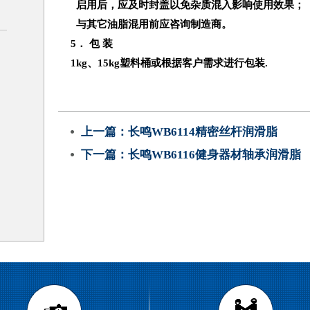
启用后，应及时封盖以免杂质混入影响使用效果；
与其它油脂混用前应咨询制造商。
5
． 包 装
1kg、
15kg
塑料桶或根据客户需求进行包装
.
上一篇：
长鸣WB6114精密丝杆润滑脂
下一篇：
长鸣WB6116健身器材轴承润滑脂