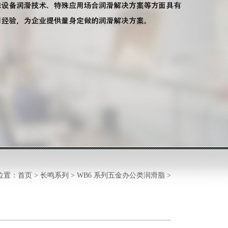
位置：
首页
>
长鸣系列
>
WB6 系列五金办公类润滑脂
>