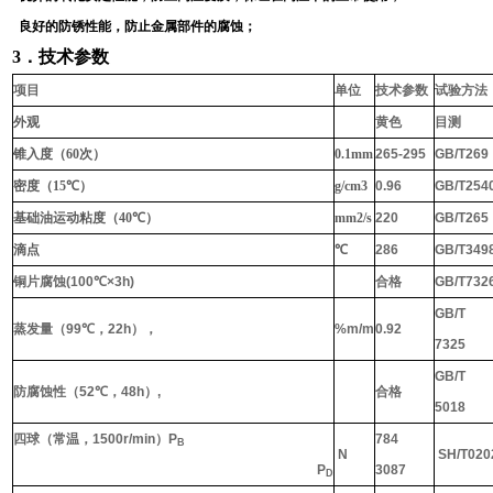
良好的防锈性能，防止金属部件的腐蚀；
3
．技术参数
项目
单位
技术参数
试验方法
外观
黄色
目测
锥入度（
60
次）
0.1mm
265-295
GB/T269
密度（
15
℃）
g/cm3
0.96
GB/T254
基础油运动粘度（
40
℃）
mm2/s
220
GB/T265
滴点
℃
286
GB/T349
铜片腐蚀
(100℃×3h)
合格
GB/T732
GB/T
蒸发量（
99℃
，
22h
），
%m/m
0.92
7325
GB/T
防腐蚀性（
52℃
，
48h
）
,
合格
5018
四球（常温，
1500r/min
）
P
784
B
N
SH/T020
P
3087
D