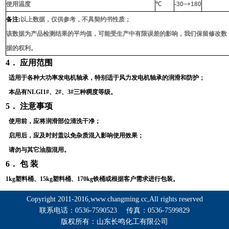
使用温度
℃
-30~+180
备注
:
以上数据，仅供参考，不具契约书性质；
该数据为产品检测结果的平均值，可能受生产中有限误差的影响，我们保留修改数
据的权利。
4
． 应用范围
适用于各种大功率发电机轴承，特别适于风力发电机轴承的润滑和防护；
本品有
NLGI1#
、
2#
、
3#
三种稠度等级。
5
． 注意事项
使用前，应将润滑部位清洗干净；
启用后，应及时封盖以免杂质混入影响使用效果；
请勿与其它油脂混用。
6
． 包 装
1kg塑料桶、
15kg
塑料桶、
170kg
铁桶或根据客户需求进行包装。
Copyright 2011-2016,www.changming.cc,All rights reserved
联系电话：0536-7590523 传真：0536-7599829
版权所有：山东长鸣化工有限公司