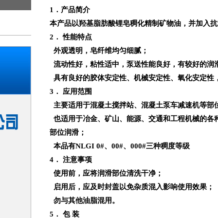
1
．产品简介
本产品以羟基脂肪酸锂皂稠化精制矿物油，并加入抗
2
． 性能特点
外观透明，皂纤维均匀细腻；
流动性好，粘性适中，泵送性能良好，有较好的润
具有良好的胶体安定性、机械安定性、氧化安定性
3
．
应用范围
主要适用于混凝土搅拌站、混凝土泵车减速机等部
也适用于冶金、矿山、能源、交通和工程机械的各
部位润滑；
本品有
NLGI 0#
、
00#
、
000#
三种稠度等级
4
． 注意事项
使用前，应将润滑部位清洗干净；
启用后，应及时封盖以免杂质混入影响使用效果；
勿与其他油脂混用。
5
． 包 装