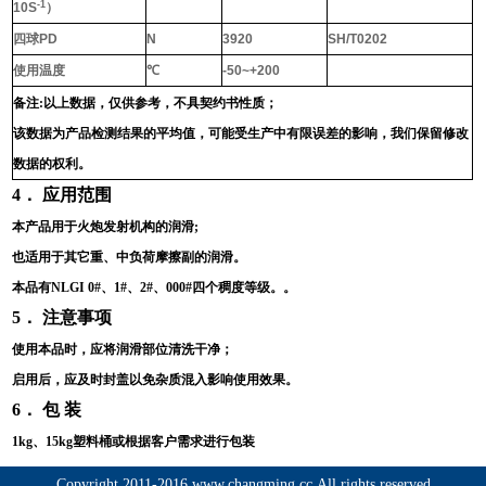
-1
10S
）
四球
PD
N
3920
SH/T0202
使用温度
℃
-50~+200
备注
:
以上数据，仅供参考，不具契约书性质；
该数据为产品检测结果的平均值，可能受生产中有限误差的影响，我们保留修改
数据的权利。
4
． 应用范围
本产品用于火炮发射机构的润滑
;
也适用于其它重、中负荷摩擦副的润滑。
本品有
NLGI 0#
、
1#
、
2#
、
000#
四个稠度等级。。
5
． 注意事项
使用本品时，应将润滑部位清洗干净；
启用后，应及时封盖以免杂质混入影响使用效果。
6
． 包 装
1kg、
15kg
塑料桶或根据客户需求进行包装
Copyright 2011-2016,www.changming.cc,All rights reserved