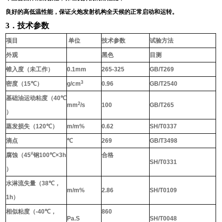
良好的高低温性能，保证火炮发射机构全天候的正常启动和运转。
3
．技术参数
项目
单位
技术参数
试验方法
外观
黑色
目测
锥入度（未工作）
0.1mm
265-325
GB/T269
3
密度（
15
℃
）
g/cm
0.96
GB/T2540
基础油运动粘度（
40
℃
2
mm
/s
100
GB/T265
）
蒸发损失（
120
℃
）
m/m%
0.62
SH/T0337
滴点
℃
269
GB/T3498
#
腐蚀（
45
钢
100
℃
×3h
合格
SH/T0331
）
水淋流失量（
38
℃，
m/m%
2.86
SH/T0109
1h
）
相似粘度（
-40
℃
，
860
Pa.S
SH/T0048