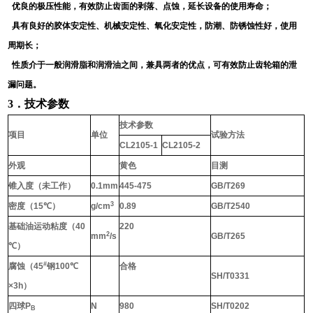
优良的极压性能，有效防止齿面的剥落、点蚀，延长设备的使用寿命；
具有良好的胶体安定性、机械安定性、氧化安定性，防潮、防锈蚀性好，使用
周期长；
性质介于一般润滑脂和润滑油之间，兼具两者的优点，可有效防止齿轮箱的泄
漏问题。
3
．技术参数
技术参数
项目
单位
试验方法
CL2105-1
CL2105-2
外观
黄色
目测
锥入度（未工作）
0.1mm
445-475
GB/T269
3
密度（
15
℃
）
g/cm
0.89
GB/T2540
基础油运动粘度（
40
220
2
mm
/s
GB/T265
℃
）
#
腐蚀（
45
钢
100
℃
合格
SH/T0331
×3h
）
四球
P
N
980
SH/T0202
B