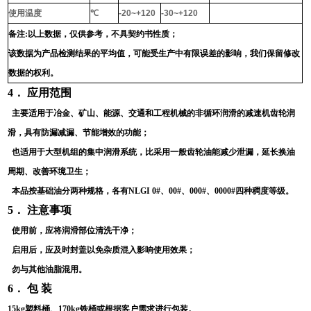
使用温度
℃
-20~+120
-30~+120
备注
:
以上数据，仅供参考，不具契约书性质；
该数据为产品检测结果的平均值，可能受生产中有限误差的影响，我们保留修改
数据的权利。
4
． 应用范围
主要适用于冶金、矿山、能源、交通和工程机械的非循环润滑的减速机齿轮润
滑，具有防漏减漏、节能增效的功能；
也适用于大型机组的集中润滑系统，比采用一般齿轮油能减少泄漏，延长换油
周期、改善环境卫生；
本品按基础油分两种规格，各有
NLGI
0#、
00#
、
000#
、
0000#
四种稠度等级。
5
． 注意事项
使用前，应将润滑部位清洗干净；
启用后，应及时封盖以免杂质混入影响使用效果；
勿与其他油脂混用。
6
． 包 装
15kg塑料桶、
170kg
铁桶或根据客户需求进行包装。