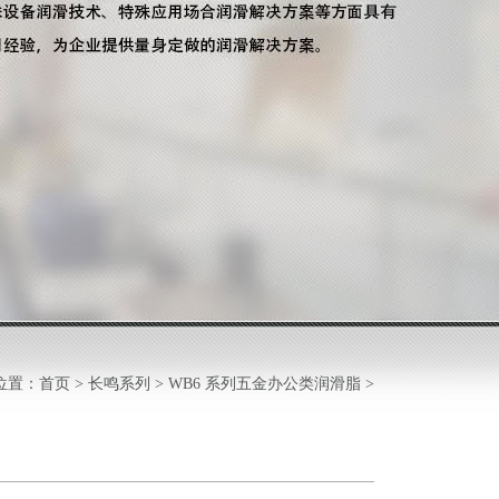
位置：
首页
>
长鸣系列
>
WB6 系列五金办公类润滑脂
>