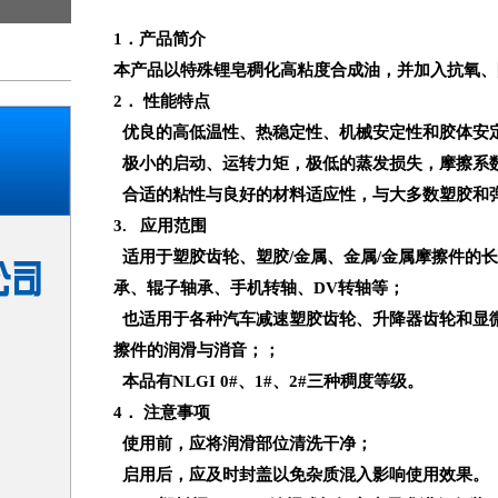
1
．产品简介
本产品以特殊锂皂稠化高粘度合成油，并加入抗氧、
2
． 性能特点
优良的高低温性、热稳定性、机械安定性和胶体安
极小的启动、运转力矩，极低的蒸发损失，摩擦系
合适的粘性与良好的材料适应性，与大多数塑胶和
3.
应用范围
适用于塑胶齿轮、塑胶
/
金属、金属
/
金属摩擦件的长
承、辊子轴承、手机转轴、
DV
转轴等；
也适用于各种汽车减速塑胶齿轮、升降器齿轮和显
擦件的润滑与消音；；
本品有
NLGI
0#、
1#
、
2#
三种稠度等级。
4
． 注意事项
使用前，应将润滑部位清洗干净；
启用后，应及时封盖以免杂质混入影响使用效果。