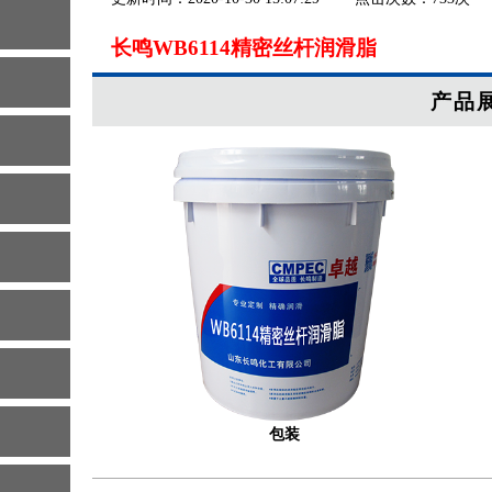
长鸣WB6114精密丝杆润滑脂
产品
包装